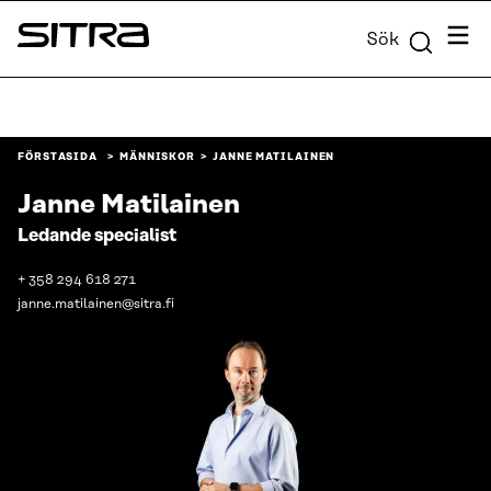
Skip to
Meny
Sök
content
Sitra
↓
FÖRSTASIDA
MÄNNISKOR
JANNE MATILAINEN
Janne Matilainen
Ledande specialist
+ 358 294 618 271
janne.matilainen@sitra.fi