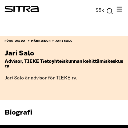
Skip to
Meny
Sök
content
Sitra
↓
FÖRSTASIDA
MÄNNISKOR
JARI SALO
Jari Salo
Advisor, TIEKE Tietoyhteiskunnan kehittämiskeskus
ry
Jari Salo är advisor för TIEKE ry.
Biografi