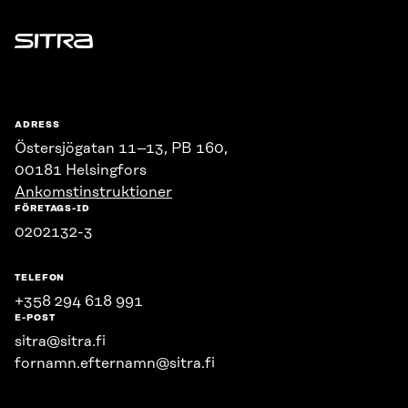
Sitra
ADRESS
Östersjögatan 11–13, PB 160,
00181 Helsingfors
Ankomstinstruktioner
FÖRETAGS-ID
0202132-3
TELEFON
+358 294 618 991
E-POST
sitra@sitra.fi
fornamn.efternamn@sitra.fi