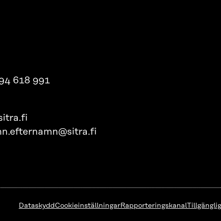
94 618 991
itra.fi
n.efternamn@sitra.fi
Dataskydd
Cookieinställningar
Rapporteringskanal
Tillgängl