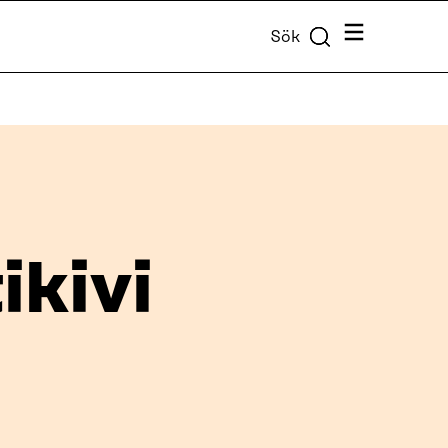
Meny
Sök
ikivi