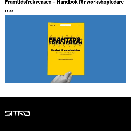
Framtidsfrekvensen – Handbok för workshopledare
2022
Sitra