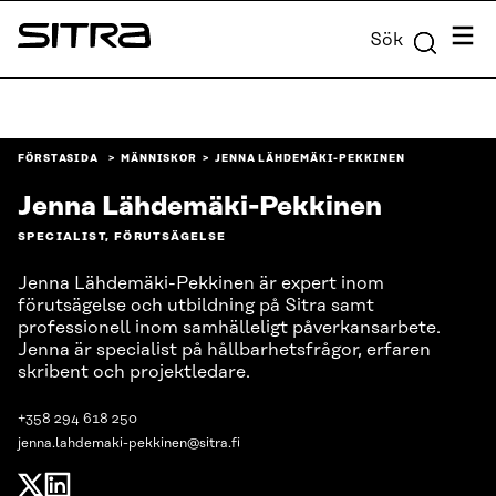
Skip to
Meny
Sök
content
Sitra
↓
FÖRSTASIDA
MÄNNISKOR
JENNA LÄHDEMÄKI-PEKKINEN
Jenna Lähdemäki-Pekkinen
SPECIALIST, FÖRUTSÄGELSE
Jenna Lähdemäki-Pekkinen är expert inom
förutsägelse och utbildning på Sitra samt
professionell inom samhälleligt påverkansarbete.
Jenna är specialist på hållbarhetsfrågor, erfaren
skribent och projektledare.
+358 294 618 250
jenna.lahdemaki-pekkinen@sitra.fi