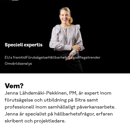
Speciell expertis
EU:s framtid
Förutsägelse
Hållbarhetsfrågor
Megatrender
Omvärldsanalys
Vem?
Jenna Lähdemäki-Pekkinen, PM, är expert inom
förutsägelse och utbildning på Sitra samt
professionell inom samhälleligt påverkansarbete.
Jenna är specialist på hållbarhetsfrågor, erfaren
skribent och projektledare.