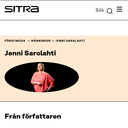
Skip to
Meny
Sök
content
Sitra
↓
FÖRSTASIDA
MÄNNISKOR
JENNI SAROLAHTI
Jenni Sarolahti
Från författaren