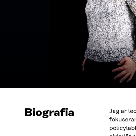
Biografia
Jag är le
fokusera
policylab