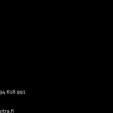
94 618 991
itra.fi