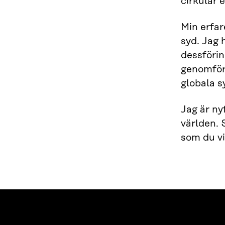
cirkulär
Min erfar
syd. Jag 
dessförin
genomförd
globala s
Jag är ny
världen. 
som du vi