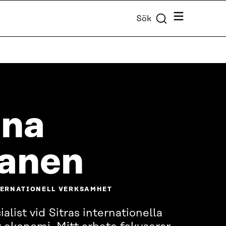
Meny
Sök
nna
anen
NTERNATIONELL VERKSAMHET
alist vid Sitras internationella