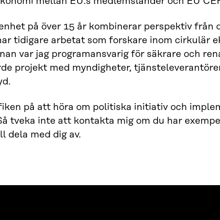
 ekonomi mellan EU:s medlemsländer och EU CER
enhet på över 15 år kombinerar perspektiv från 
har tidigare arbetat som forskare inom cirkulär 
nan var jag programansvarig för säkrare och ren
e projekt med myndigheter, tjänsteleverantörer 
yd.
fiken på att höra om politiska initiativ och impl
Så tveka inte att kontakta mig om du har exempel
ll dela med dig av.