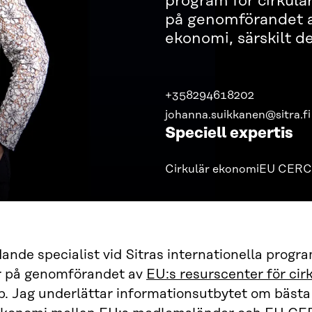
program för cirkulä
på genomförandet av
ekonomi, särskilt de
+358294618202
johanna.suikkanen@sitra.fi
Speciell expertis
Cirkulär ekonomi
EU CERC
dande specialist vid Sitras internationella progr
r på genomförandet av
EU:s resurscenter för ci
b. Jag underlättar informationsutbytet om bästa