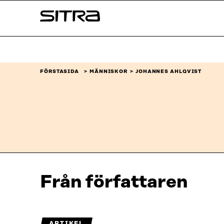
Skip to
Sitra
content
↓
FÖRSTASIDA
MÄNNISKOR
JOHANNES AHLQVIST
Från författaren
ARTIKEL