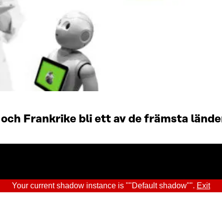
 och Frankrike bli ett av de främsta lände
Your current shadow instance is ""Default shadow"".
Exit