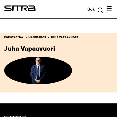
Skip to
Meny
Sök
content
Sitra
↓
FÖRSTASIDA
MÄNNISKOR
JUHA VAPAAVUORI
Juha Vapaavuori