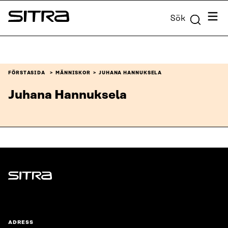
Skip to
Meny
Sök
content
Sitra
↓
FÖRSTASIDA
MÄNNISKOR
JUHANA HANNUKSELA
Juhana Hannuksela
Sitra
ADRESS