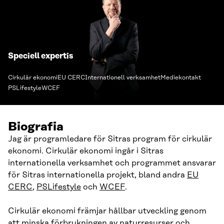
Speciell expertis
Cirkulär ekonomi
EU CERC
Internationell verksamhet
Mediekontakt
PSLifestyle
WCEF
Biografia
Jag är programledare för Sitras program för cirkulär
ekonomi. Cirkulär ekonomi ingår i Sitras
internationella verksamhet och programmet ansvarar
för Sitras internationella projekt, bland andra
EU
CERC
,
PSLifestyle
och
WCEF
.
Cirkulär ekonomi främjar hållbar utveckling genom
att minska förbrukningen av naturresurser och