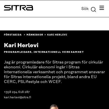
Skip to
Meny
Sök
content
Sitra
↓
FÖRSTASIDA
MÄNNISKOR
KARI HERLEVI
Kari Herlevi
PROGRAMLEDARE, INTERNATIONELL VERKSAMHET
Jag är programledare för Sitras program för cirkulär
ekonomi. Cirkulär ekonomi ingår i Sitras
internationella verksamhet och programmet ansvarar
för Sitras internationella projekt, bland andra EU
CERC, PSLifestyle och WCEF.
+358 294 618 287
kari.herlevi@sitra.fi