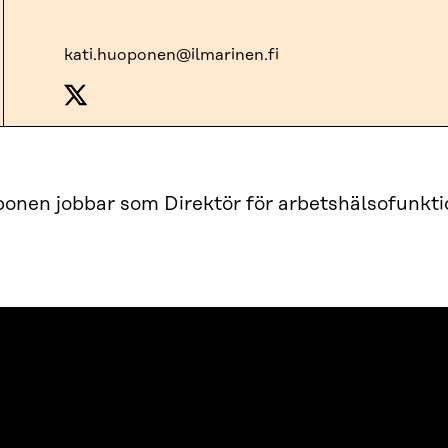
kati.huoponen@ilmarinen.fi
onen jobbar som Direktör för arbetshälsofunktio