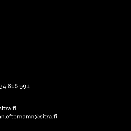
94 618 991
itra.fi
n.efternamn@sitra.fi