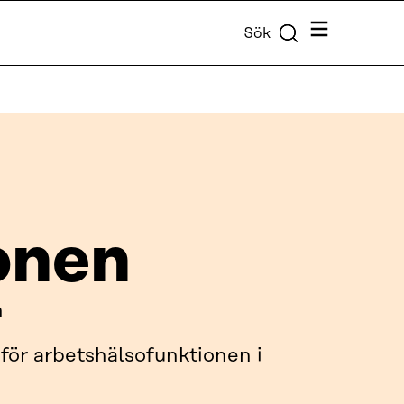
Meny
Sök
onen
n
för arbetshälsofunktionen i