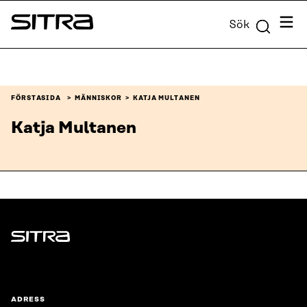
Skip to
Meny
Sök
content
Sitra
↓
FÖRSTASIDA
MÄNNISKOR
KATJA MULTANEN
Katja Multanen
Sitra
ADRESS