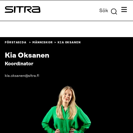
Skip to
Meny
Sök
content
Sitra
↓
FÖRSTASIDA
MÄNNISKOR
KIA OKSANEN
Kia Oksanen
Koordinator
kia.oksanen@sitra.fi