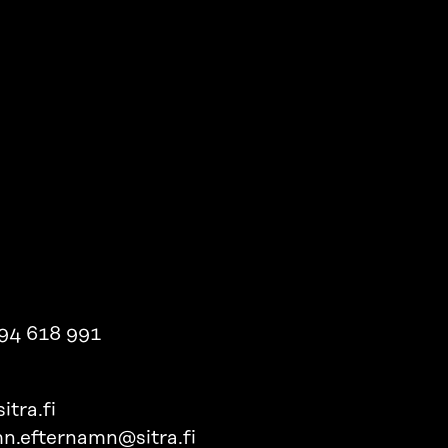
94 618 991
itra.fi
n.efternamn@sitra.fi