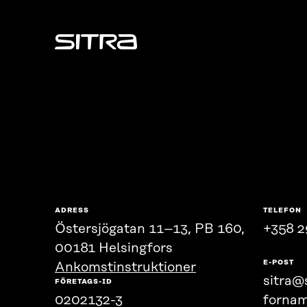
Sitra
ADRESS
TELEFON
Östersjögatan 11–13, PB 160,
+358 2
00181 Helsingfors
E-POST
Ankomstinstruktioner
sitra@s
FÖRETAGS-ID
0202132-3
fornam