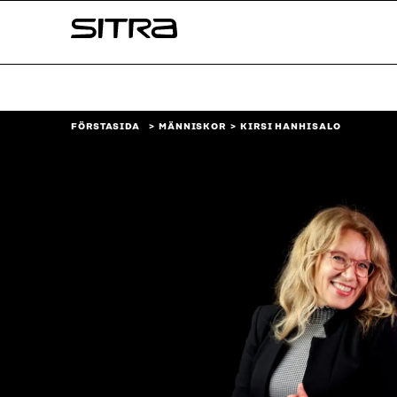
Skip to
Sitra
content
↓
FÖRSTASIDA
MÄNNISKOR
KIRSI HANHISALO