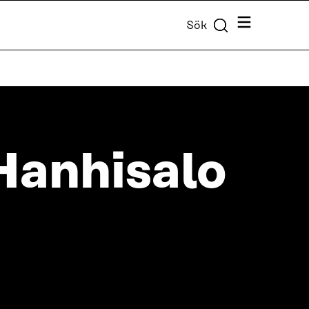
Meny
Sök
 Hanhisalo