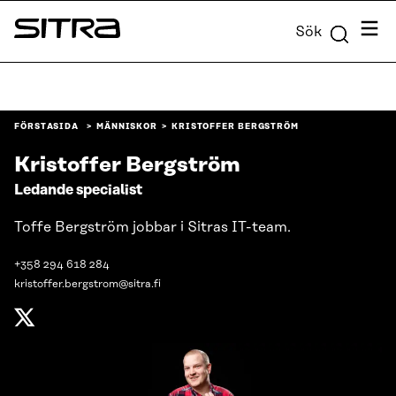
Skip to
Meny
Sök
content
Sitra
↓
FÖRSTASIDA
MÄNNISKOR
KRISTOFFER BERGSTRÖM
Kristoffer Bergström
Ledande specialist
Toffe Bergström jobbar i Sitras IT-team.
+358 294 618 284
kristoffer.bergstrom@sitra.fi