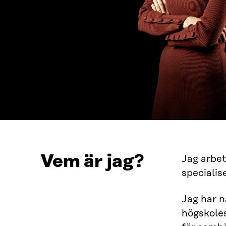
Vem är jag?
Jag arbet
specialis
Jag har n
högskoles