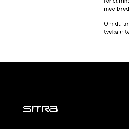
för samhä
med breda
Om du är 
tveka int
Sitra