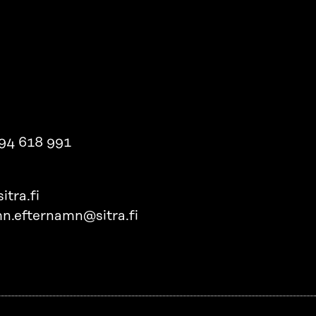
94 618 991
itra.fi
n.efternamn@sitra.fi