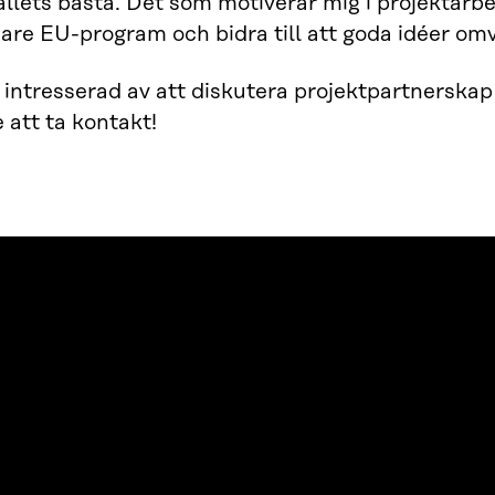
llets bästa. Det som motiverar mig i projektarbe
re EU-program och bidra till att goda idéer omv
intresserad av att diskutera projektpartnerskap 
e att ta kontakt!