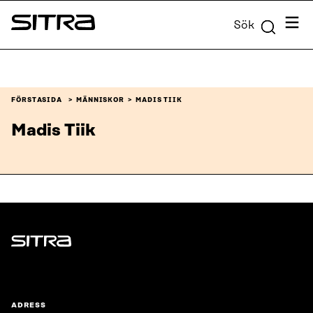
Skip to
Meny
Sök
content
Sitra
↓
FÖRSTASIDA
MÄNNISKOR
MADIS TIIK
Madis Tiik
Sitra
ADRESS