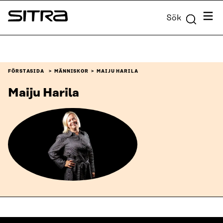
Skip to
Meny
Sök
content
Sitra
↓
FÖRSTASIDA
MÄNNISKOR
MAIJU HARILA
Maiju Harila