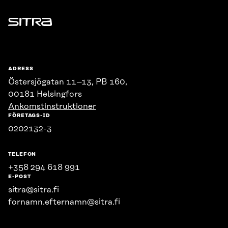
Sitra
ADRESS
Östersjögatan 11–13, PB 160,
00181 Helsingfors
Ankomstinstruktioner
FÖRETAGS-ID
0202132-3
TELEFON
+358 294 618 991
E-POST
sitra@sitra.fi
fornamn.efternamn@sitra.fi