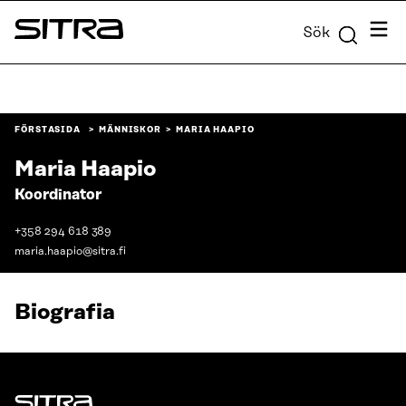
Skip to
Meny
Sök
content
Sitra
↓
FÖRSTASIDA
MÄNNISKOR
MARIA HAAPIO
Maria Haapio
Koordinator
+358 294 618 389
maria.haapio@sitra.fi
Biografia