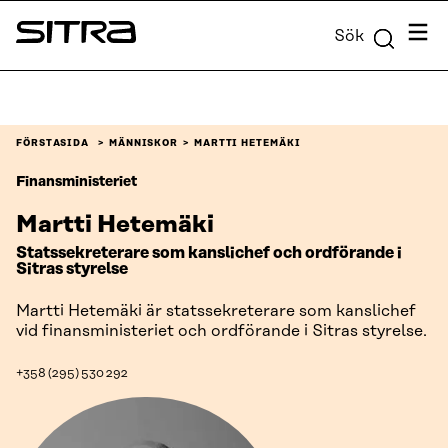
Skip to
Meny
Sök
content
Sitra
↓
FÖRSTASIDA
MÄNNISKOR
MARTTI HETEMÄKI
Finansministeriet
Martti Hetemäki
Statssekreterare som kanslichef och ordförande i
Sitras styrelse
Martti Hetemäki är statssekreterare som kanslichef
vid finansministeriet och ordförande i Sitras styrelse.
+358 (295) 530 292