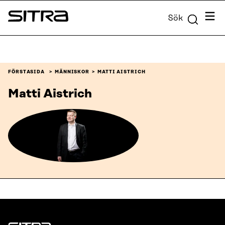
Skip to
Meny
Sök
content
Sitra
↓
FÖRSTASIDA
MÄNNISKOR
MATTI AISTRICH
Matti Aistrich