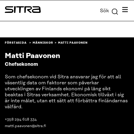
Skip to
Meny
Sök
content
Sitra
↓
FÖRSTASIDA
MÄNNISKOR
MATTI PAAVONEN
Matti Paavonen
Chefsekonom
Som chefsekonom vid Sitra ansvarar jag för att all
väsentlig data om faktorer som påverkar
utvecklingen av Finlands ekonomi på lång sikt
beaktas i Sitras verksamhet. Ekonomisk tillväxt i sig
är inte målet, utan ett sätt att förbättra finländarnas
välfärd.
+358 294 618 334
matti.paavonen@sitra.fi