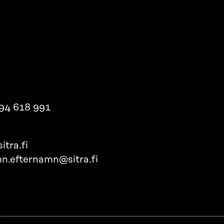
94 618 991
itra.fi
n.efternamn@sitra.fi