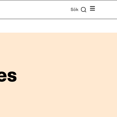
Meny
Sök
es