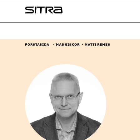
Skip to
Sitra
content
↓
FÖRSTASIDA
MÄNNISKOR
MATTI REMES