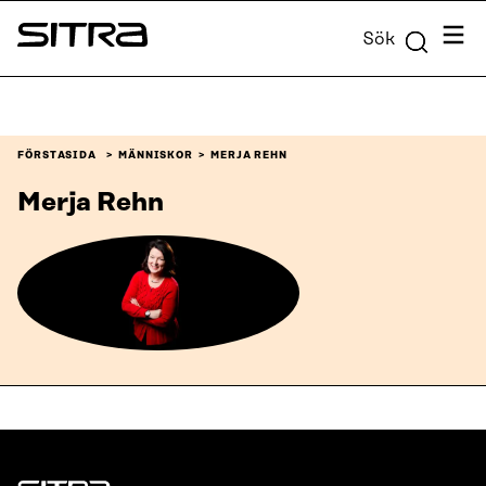
Skip to
Meny
Sök
content
Sitra
↓
FÖRSTASIDA
MÄNNISKOR
MERJA REHN
Merja Rehn