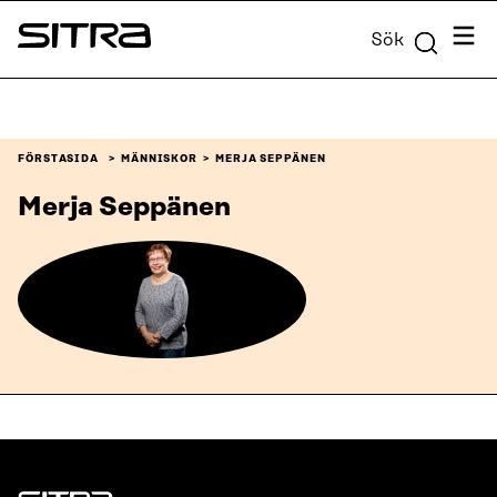
Skip to
Meny
Sök
content
Sitra
↓
FÖRSTASIDA
MÄNNISKOR
MERJA SEPPÄNEN
Merja Seppänen