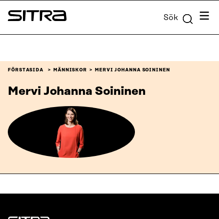
Skip to
Meny
Sök
content
Sitra
↓
FÖRSTASIDA
MÄNNISKOR
MERVI JOHANNA SOININEN
Mervi Johanna Soininen