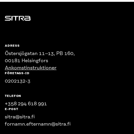
Sitra
ADRESS
Östersjögatan 11–13, PB 160,
00181 Helsingfors
Ankomstinstruktioner
FÖRETAGS-ID
0202132-3
TELEFON
+358 294 618 991
E-POST
sitra@sitra.fi
fornamn.efternamn@sitra.fi