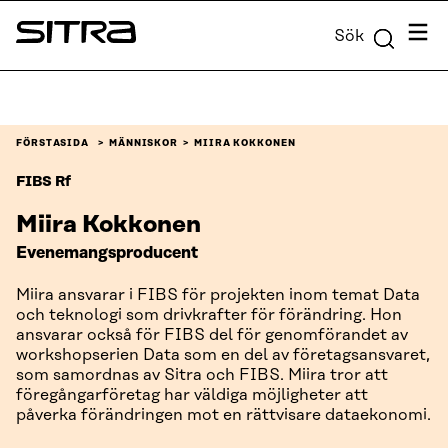
Skip to
Meny
Sök
content
Sitra
↓
FÖRSTASIDA
MÄNNISKOR
MIIRA KOKKONEN
FIBS Rf
Miira Kokkonen
Evenemangsproducent
Miira ansvarar i FIBS för projekten inom temat Data
och teknologi som drivkrafter för förändring. Hon
ansvarar också för FIBS del för genomförandet av
workshopserien Data som en del av företagsansvaret,
som samordnas av Sitra och FIBS. Miira tror att
föregångarföretag har väldiga möjligheter att
påverka förändringen mot en rättvisare dataekonomi.