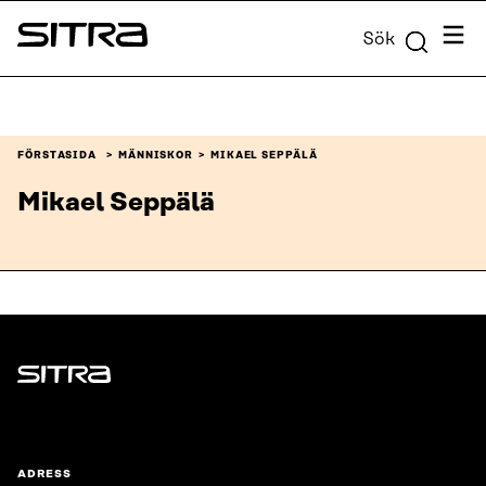
Skip to
Meny
Sök
content
Sitra
↓
FÖRSTASIDA
MÄNNISKOR
MIKAEL SEPPÄLÄ
Mikael Seppälä
Sitra
ADRESS