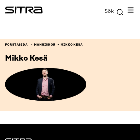
Skip to
Meny
Sök
content
Sitra
↓
FÖRSTASIDA
MÄNNISKOR
MIKKO KESÄ
Mikko Kesä