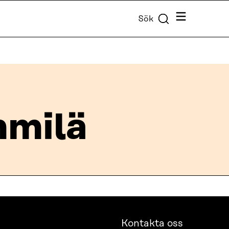
Meny
Sök
milä
Kontakta oss