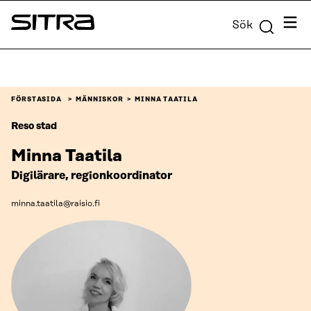
Skip to
Meny
Sök
content
Sitra
↓
FÖRSTASIDA
MÄNNISKOR
MINNA TAATILA
Reso stad
Minna Taatila
Digilärare, regionkoordinator
minna.taatila@raisio.fi