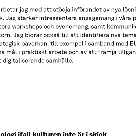
arbetar jag med att stödja införandet av nya lösni
k. Jag stärker intressenters engagemang i våra 
litera workshops och evenemang, samt kommunik
orn. Jag bidrar också till att identifiera nya te
ategisk påverkan, till exempel i samband med EU‑
ka mål i praktiskt arbete och av att främja tillgä
tt digitaliserande samhälle.
ogi ifall kulturen inte är i skick