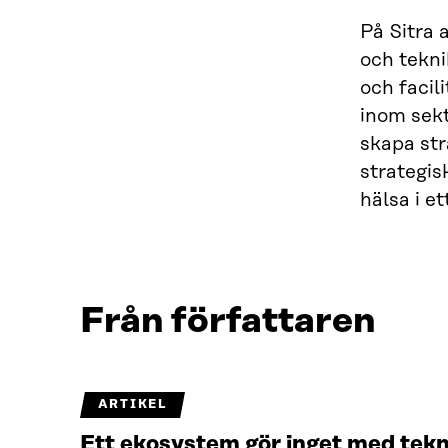
På Sitra 
och tekni
och faci
inom sekt
skapa str
strategis
hälsa i e
Från författaren
ARTIKEL
Ett ekosystem gör inget med teknol