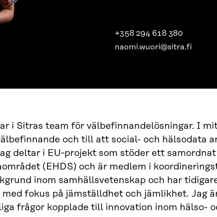
+358 294 618 380
naomi.wuori@sitra.fi
ar i Sitras team för välbefinnandelösningar. I mitt
välbefinnande och till att social- och hälsodata 
ag deltar i EU‑projekt som stöder ett samordna
aområdet (EHDS) och är medlem i koordinering
kgrund inom samhällsvetenskap och har tidigar
 med fokus på jämställdhet och jämlikhet. Jag är
iga frågor kopplade till innovation inom hälso- 