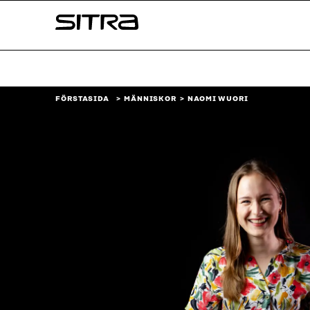
Skip to
Sitra
content
↓
FÖRSTASIDA
MÄNNISKOR
NAOMI WUORI