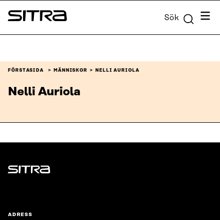
Skip to
Meny
Sök
content
Sitra
↓
FÖRSTASIDA
MÄNNISKOR
NELLI AURIOLA
Nelli Auriola
Sitra
ADRESS