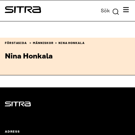
Skip to
Meny
Sök
content
Sitra
↓
FÖRSTASIDA
MÄNNISKOR
NINA HONKALA
Nina Honkala
Sitra
ADRESS