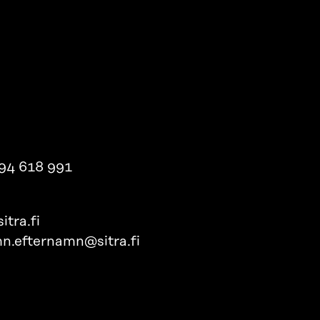
94 618 991
itra.fi
n.efternamn@sitra.fi