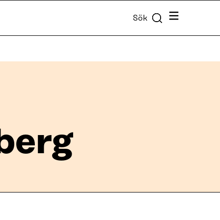
Meny
Sök
berg