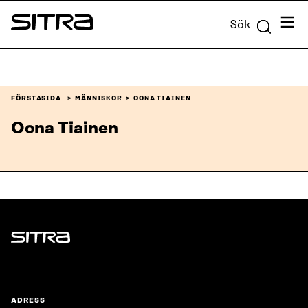
Skip to
Meny
Sök
content
Sitra
↓
FÖRSTASIDA
MÄNNISKOR
OONA TIAINEN
Oona Tiainen
Sitra
ADRESS