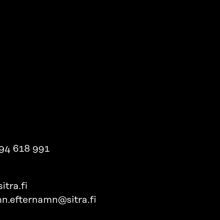
94 618 991
itra.fi
n.efternamn@sitra.fi