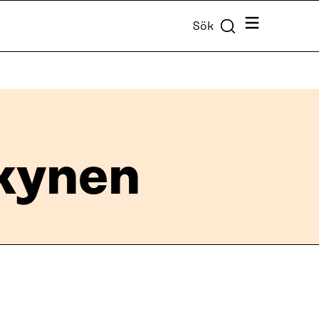
Meny
Sök
kynen