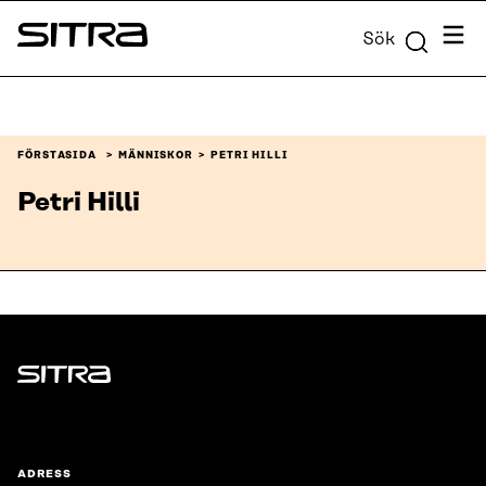
Skip to
Meny
Sök
content
Sitra
↓
FÖRSTASIDA
MÄNNISKOR
PETRI HILLI
Petri Hilli
Sitra
ADRESS