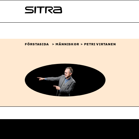
Skip to
Sitra
content
↓
FÖRSTASIDA
MÄNNISKOR
PETRI VIRTANEN