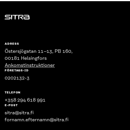
Sitra
ADRESS
Östersjögatan 11–13, PB 160,
00181 Helsingfors
Ankomstinstruktioner
FÖRETAGS-ID
0202132-3
TELEFON
+358 294 618 991
E-POST
sitra@sitra.fi
fornamn.efternamn@sitra.fi