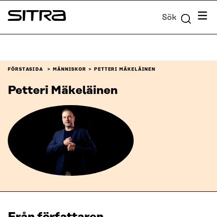
Skip to
Meny
Sök
content
Sitra
↓
FÖRSTASIDA
MÄNNISKOR
PETTERI MÄKELÄINEN
Petteri Mäkeläinen