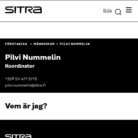
Skip to
Meny
Sök
content
Sitra
↓
FÖRSTASIDA
MÄNNISKOR
PILVI NUMMELIN
Pilvi Nummelin
Koordinator
+358 50 477 5775
pilvi.nummelin@sitra.fi
Vem är jag?