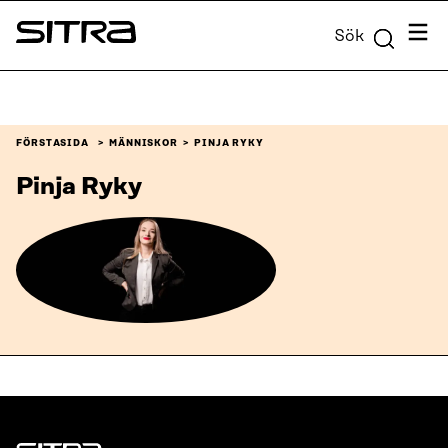
Skip to
Meny
Sök
content
Sitra
↓
FÖRSTASIDA
MÄNNISKOR
PINJA RYKY
Pinja Ryky