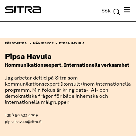
Skip to
Meny
Sök
content
Sitra
↓
FÖRSTASIDA
MÄNNISKOR
PIPSA HAVULA
Pipsa Havula
Kommunikationsexpert, Internationella verksamhet
Jag arbetar deltid på Sitra som
kommunikationsexpert (konsult) inom internationella
programm. Min fokus är kring data-, AI- och
demokratiska frågor för både inhemska och
internationella målgrupper.
+358 50 433 4009
pipsa.havula@sitra.fi