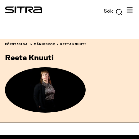
Skip to
Meny
Sök
content
Sitra
↓
FÖRSTASIDA
MÄNNISKOR
REETA KNUUTI
Reeta Knuuti