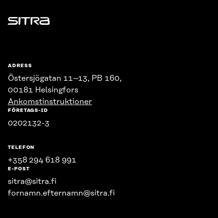
Sitra
ADRESS
Östersjögatan 11–13, PB 160,
00181 Helsingfors
Ankomstinstruktioner
FÖRETAGS-ID
0202132-3
TELEFON
+358 294 618 991
E-POST
sitra@sitra.fi
fornamn.efternamn@sitra.fi