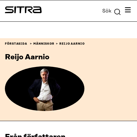
Skip to
Meny
Sök
content
Sitra
↓
FÖRSTASIDA
MÄNNISKOR
REIJO AARNIO
Reijo Aarnio