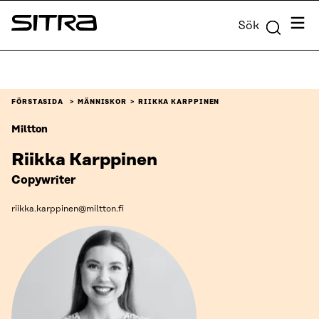
Skip to
Meny
Sök
content
Sitra
↓
FÖRSTASIDA
MÄNNISKOR
RIIKKA KARPPINEN
Miltton
Riikka Karppinen
Copywriter
riikka.karppinen@miltton.fi