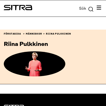
Skip to
Meny
Sök
content
Sitra
↓
FÖRSTASIDA
MÄNNISKOR
RIINA PULKKINEN
Riina Pulkkinen