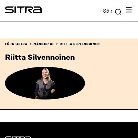
Skip to
Meny
Sök
content
Sitra
↓
FÖRSTASIDA
MÄNNISKOR
RIITTA SILVENNOINEN
Riitta Silvennoinen