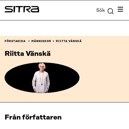
Skip to
Meny
Sök
content
Sitra
↓
FÖRSTASIDA
MÄNNISKOR
RIITTA VÄNSKÄ
Riitta Vänskä
Från författaren