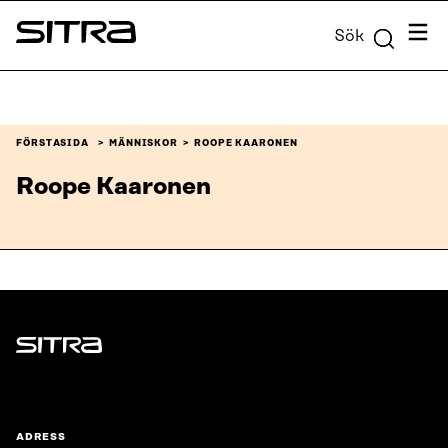
Skip to
Meny
Sök
content
Sitra
↓
FÖRSTASIDA
MÄNNISKOR
ROOPE KAARONEN
Roope Kaaronen
Sitra
ADRESS